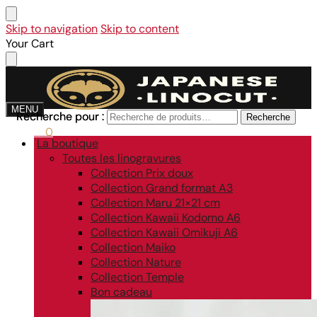
Skip to navigation
Skip to content
Your Cart
MENU
Recherche pour :
Recherche pour :
Recherche
Recherche
0,00
€
0
La boutique
Toutes les linogravures
Collection Prix doux
Collection Grand format A3
Collection Maru 21×21 cm
Collection Kawaii Kodomo A6
Collection Kawaii Omikuji A6
Collection Maiko
Collection Nature
Collection Temple
Bon cadeau