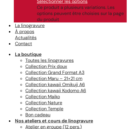
Sélectionner les options
Ce produit a plusieurs variations. Les
options peuvent être choisies sur la page
du produit
La linogravure
À propos
Actualités
Contact
La boutique
Toutes les linogravures
Collection Prix doux
Collection Grand Format A3
Collection Maru – 21×21 cm
Collection kawaii Omikuji A6
Collection kawaii Kodomo A6
Collection Maiko
Collection Nature
Collection Temple
Bon cadeau
Nos ateliers et cours de linogravure
Atelier en groupe (12 pers.)