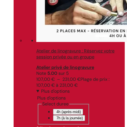
Atelier de linogravure : Réservez votre
session privée ou en groupe
Atelier privé de linogravure
Note
5.00
sur 5
107,00
€
–
231,00
€
Plage de prix :
107,00 € à 231,00 €
Plus d'options
Plus d'options
Select duree
4h (après-midi)
7h (à la journée)