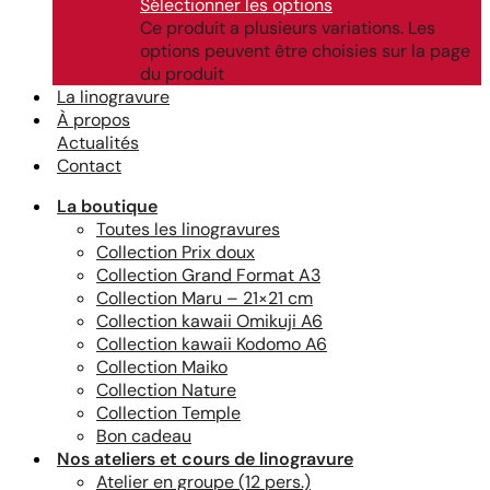
Sélectionner les options
Ce produit a plusieurs variations. Les
options peuvent être choisies sur la page
du produit
La linogravure
À propos
Actualités
Contact
La boutique
Toutes les linogravures
Collection Prix doux
Collection Grand Format A3
Collection Maru – 21×21 cm
Collection kawaii Omikuji A6
Collection kawaii Kodomo A6
Collection Maiko
Collection Nature
Collection Temple
Bon cadeau
Nos ateliers et cours de linogravure
Atelier en groupe (12 pers.)