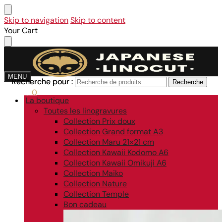
Skip to navigation
Skip to content
Your Cart
MENU
Recherche pour :
Recherche pour :
Recherche
Recherche
0,00
€
0
La boutique
Toutes les linogravures
Collection Prix doux
Collection Grand format A3
Collection Maru 21×21 cm
Collection Kawaii Kodomo A6
Collection Kawaii Omikuji A6
Collection Maiko
Collection Nature
Collection Temple
Bon cadeau