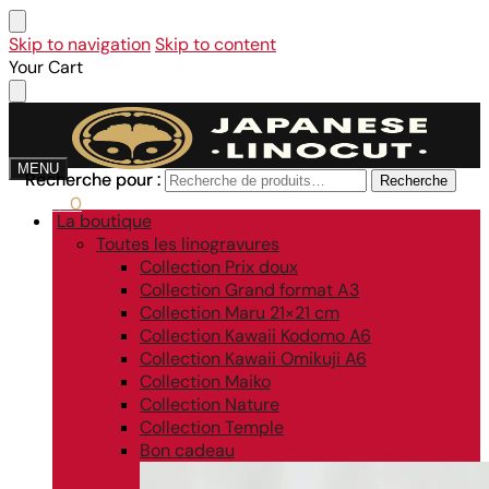
Skip to navigation
Skip to content
Your Cart
MENU
Recherche pour :
Recherche pour :
Recherche
Recherche
0,00
€
0
La boutique
Toutes les linogravures
Collection Prix doux
Collection Grand format A3
Collection Maru 21×21 cm
Collection Kawaii Kodomo A6
Collection Kawaii Omikuji A6
Collection Maiko
Collection Nature
Collection Temple
Bon cadeau