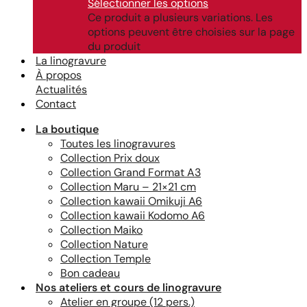
Sélectionner les options
Ce produit a plusieurs variations. Les
options peuvent être choisies sur la page
du produit
La linogravure
À propos
Actualités
Contact
La boutique
Toutes les linogravures
Collection Prix doux
Collection Grand Format A3
Collection Maru – 21×21 cm
Collection kawaii Omikuji A6
Collection kawaii Kodomo A6
Collection Maiko
Collection Nature
Collection Temple
Bon cadeau
Nos ateliers et cours de linogravure
Atelier en groupe (12 pers.)