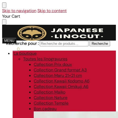
Skip to navigation
Skip to content
Your Cart
MENU
Recherche pour :
Recherche pour :
Recherche
Recherche
0,00
€
0
La boutique
Toutes les linogravures
Collection Prix doux
Collection Grand format A3
Collection Maru 21×21 cm
Collection Kawaii Kodomo A6
Collection Kawaii Omikuji A6
Collection Maiko
Collection Nature
Collection Temple
Bon cadeau