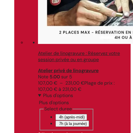
Atelier de linogravure : Réservez votre
session privée ou en groupe
Atelier privé de linogravure
Note
5.00
sur 5
107,00
€
–
231,00
€
Plage de prix :
107,00 € à 231,00 €
Plus d'options
Plus d'options
Select duree
4h (après-midi)
7h (à la journée)