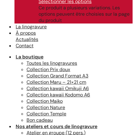
Sélectionner les options
Ce produit a plusieurs variations. Les
options peuvent être choisies sur la page
du produit
La linogravure
À propos
Actualités
Contact
La boutique
Toutes les linogravures
Collection Prix doux
Collection Grand Format A3
Collection Maru – 21×21 cm
Collection kawaii Omikuji A6
Collection kawaii Kodomo A6
Collection Maiko
Collection Nature
Collection Temple
Bon cadeau
Nos ateliers et cours de linogravure
Atelier en groupe (12 pers.)